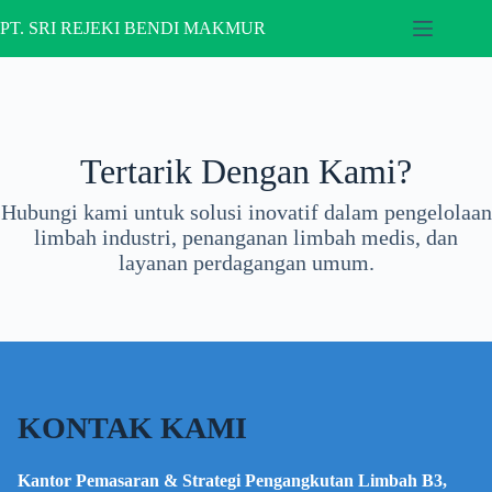
Skip
to
PT. SRI REJEKI BENDI MAKMUR
content
Tertarik Dengan Kami?
Hubungi kami untuk solusi inovatif dalam pengelolaan
limbah industri, penanganan limbah medis, dan
layanan perdagangan umum.
KONTAK KAMI
Kantor Pemasaran & Strategi Pengangkutan Limbah B3,